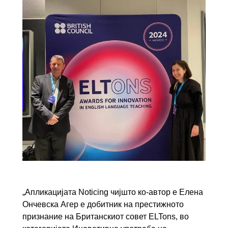
„Апликацијата Noticing чијшто ко-автор е Елена
Ончевска Агер е добитник на престижното
признание на Британскиот совет ELTons, во