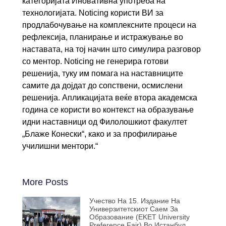
категоријата Иновативна употрeба на
технологијата. Noticing користи ВИ за
продлабочување на комплексните процеси на
рефлексија, планирање и истражување во
наставата, на тој начин што симулира разговор
со ментор. Noticing не генерира готови
решенија, туку им помага на наставниците
самите да дојдат до сопствени, осмислени
решенија. Апликацијата веќе втора академска
година се користи во контекст на образување
идни наставници од Филолошкиот факултет
„Блаже Конески“, како и за профилирање
училишни ментори.“
More Posts
Учество На 15. Издание На
Универзитетскиот Саем За
Образование (EKET University
Preference Fair) Во Истанбул,