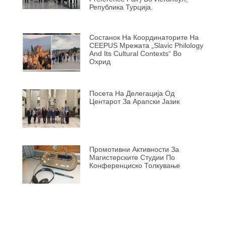
Република Турција.
Состанок На Координаторите На
CEEPUS Мрежата „Slavic Philology
And Its Cultural Contexts“ Во
Охрид
Посета На Делегација Од
Центарот За Арапски Јазик
Промотивни Активности За
Магистерските Студии По
Конференциско Толкување