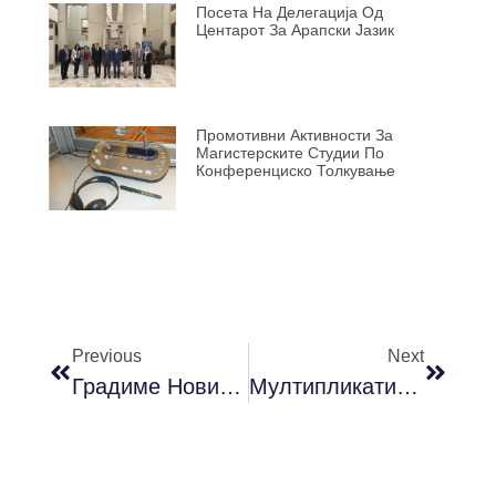
Посета На Делегација Од
Центарот За Арапски Јазик
Промотивни Активности За
Магистерските Студии По
Конференциско Толкување
Previous
Next
Градиме Нови Простори На Филолошкиот Факултет „Блаже Конески“
Мултипликативен Настан – Универзитет Во Виена, Австрија