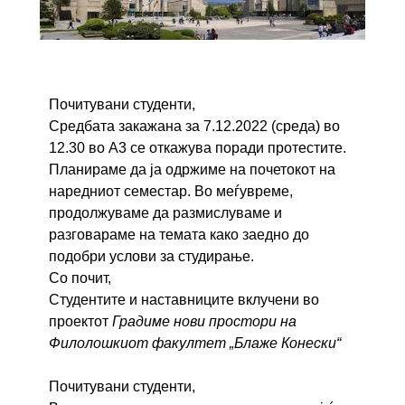
Почитувани студенти,
Средбата закажана за 7.12.2022 (среда) во
12.30 во А3 се откажува поради протестите.
Планираме да ја одржиме на почетокот на
наредниот семестар. Во меѓувреме,
продолжуваме да размислуваме и
разговараме на темата како заедно до
подобри услови за студирање.
Со почит,
Студентите и наставниците вклучени во
проектот
Градиме нови простори на
Филолошкиот факултет „Блаже Конески“
Почитувани студенти,