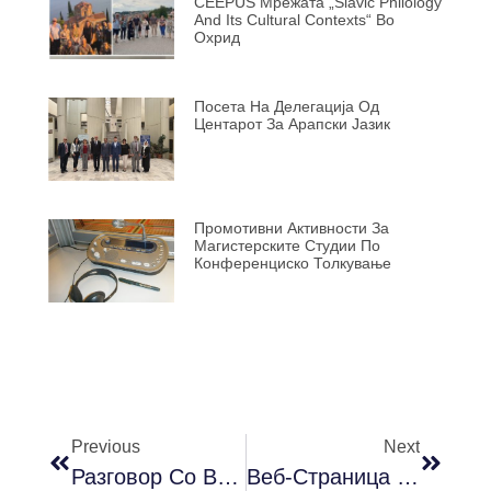
CEEPUS Мрежата „Slavic Philology
And Its Cultural Contexts“ Во
Охрид
Посета На Делегација Од
Центарот За Арапски Јазик
Промотивни Активности За
Магистерските Студии По
Конференциско Толкување
Previous
Next
Разговор Со Вил Фирт – Вторник, 29 Ноември 2022, 18 Часот, Europe House
Веб-Страница На Проектот Еразмус+ Ретранс