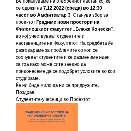
Ве покануваме на отворениот настан кој ќе
се одржи на
7.12.2022 (среда) во 12:30
часот во Амфитеатар 3
. Станува збор за
проектот
Градиме нови простори на
Филолошкиот факултет „Блаже Конески“
,
во кој учествуваат студентите и
наставниците на Факултетот. На средбата ќе
разговараме за проблемите со кои се
соочуваат студентите и ќе размениме идеи
за тоа како може сите заедно да
придонесеме да се подобрат условите во кои
студираме.
Ќе ни биде мило да ни се придружите.
Поздрав,
Студентите-учесници во Проектот