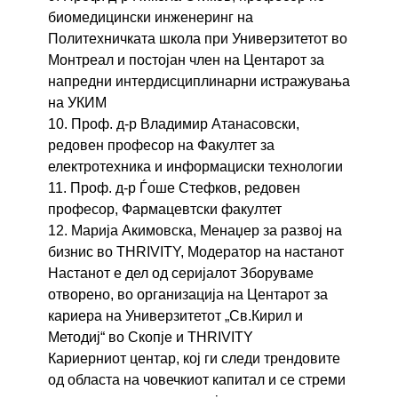
биомедицински инженеринг на
Политехничката школа при Универзитетот во
Монтреал и постојан член на
Центарот за
напредни интердисциплинарни истражувања
на УКИМ
10. Проф. д-р Владимир Атанасовски,
редовен професор на Факултет за
електротехника и информациски технологии
11. Проф. д-р Ѓоше Стефков, редовен
професор, Фармацевтски факултет
12. Марија Акимовска, Менаџер за развој на
бизнис во THRIVITY, Модератор на настанот
Настанот е дел од серијалот Зборуваме
отворено, во организација на Центарот за
кариера на Универзитетот „Св.Кирил и
Методиј“ во Скопје и THRIVITY
Кариерниот центар, кој ги следи трендовите
од областа на човечкиот капитал и се стреми