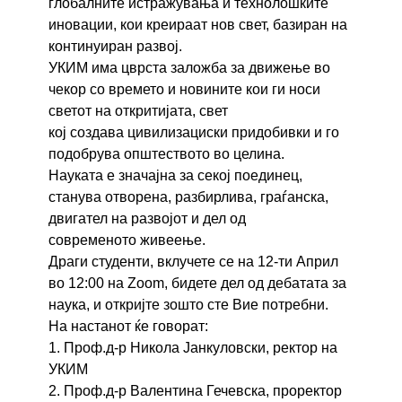
глобалните истражувања и технолошките
иновации, кои креираат нов свет, базиран на
континуиран развој.
УКИМ има цврста заложба за движење во
чекор со времето и новините кои ги носи
светот на откритијата, свет
кој создава цивилизациски придобивки и го
подобрува општеството во целина.
Науката е значајна за секој поединец,
станува отворена, разбирлива, граѓанска,
двигател на развојот и дел од
современото живеење.
Драги студенти, вклучете се на 12-ти Април
во 12:00 на Zoom, бидете дел од дебатата за
наука, и откријте зошто сте Вие потребни.
На настанот ќе говорат:
1. Проф.д-р Никола Јанкуловски, ректор на
УКИМ
2. Проф.д-р Валентина Гечевска, проректор