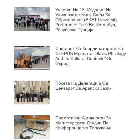
Учество На 15. Издание На
Универзитетскиот Саем За
Образование (EKET University
Preference Fair) Во Истанбул,
Република Турција.
Состанок На Координаторите На
CEEPUS Мрежата „Slavic Philology
And Its Cultural Contexts“ Во
Охрид
Посета На Делегација Од
Центарот За Арапски Јазик
Промотивни Активности За
Магистерските Студии По
Конференциско Толкување