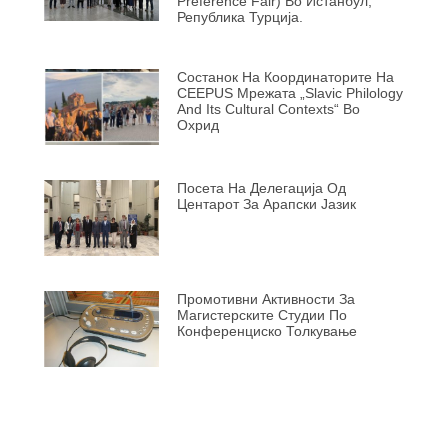
Preference Fair) Во Истанбул,
Република Турција.
Состанок На Координаторите На
CEEPUS Мрежата „Slavic Philology
And Its Cultural Contexts“ Во
Охрид
Посета На Делегација Од
Центарот За Арапски Јазик
Промотивни Активности За
Магистерските Студии По
Конференциско Толкување