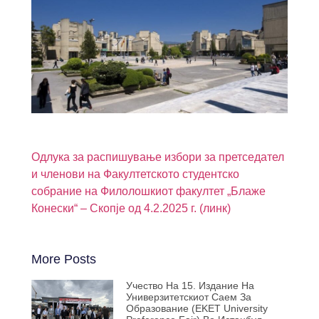
Одлука за распишување избори за претседател
и членови на Факултетското студентско
собрание на Филолошкиот факултет „Блаже
Конески“ – Скопје од 4.2.2025 г. (линк)
More Posts
Учество На 15. Издание На
Универзитетскиот Саем За
Образование (EKET University