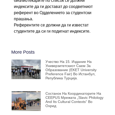
библиотекарите по список се должни
индексите да ги достават до соодветниот
референт во Одделението за студентски
прашања.
Референтите се должни да ги известат
студентите да си ги подигнат индексите.
More Posts
Учество На 15. Издание На
Универзитетскиот Саем За
Образование (EKET University
Preference Fair) Во Истанбул,
Република Турција.
Состанок На Координаторите На
CEEPUS Мрежата „Slavic Philology
And Its Cultural Contexts“ Во
Охрид