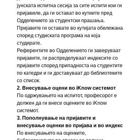
јунската испитна сесија за сите испити кои ги
пријавиле, да ги остават во кутиите пред
Одделението за студентски прашања.
Пријавите ги оставате во кутијата обележана
според студиската програма на која
студирате.
Референтите во Одделението ги заверуваат
пријавите, ги распределуваат индексите со
пријавите според припадноста на студентите
по катедри и ги доставуваат до библиотеките
со список.
2. Внесување оцени во iKnow системот
По одржувањето на испитот, професорот е
должен да ги внесе оценките во iKnow
системот.
3. Пополнување на пријавите и
внесување оценки во пријава и во индекс
По внесувањето на оценките,