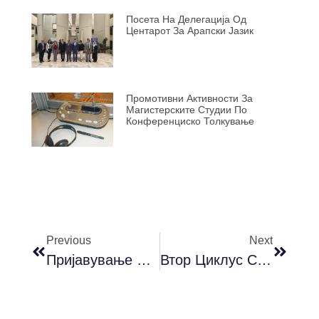
Посета На Делегација Од
Центарот За Арапски Јазик
Промотивни Активности За
Магистерските Студии По
Конференциско Толкување
Previous
Next
Пријавување Испити За Сесијата Јуни 2021
Втор Циклус Студии (ЕКТС) – Заверка На Летен Семестар И Пријавување Испити За Летниот Испитен Рок