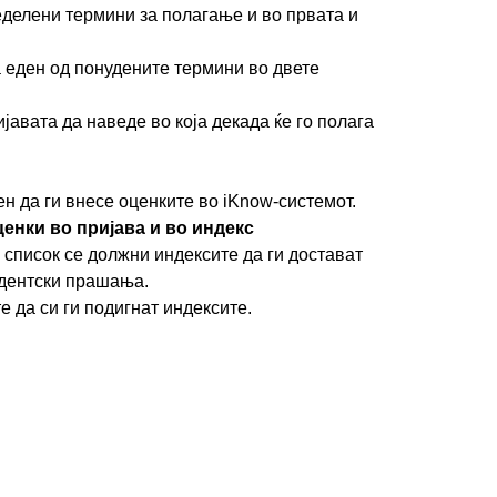
еделени термини за полагање и во првата и
а еден од понудените термини во двете
јавата да наведе во која декада ќе го полага
н да ги внесе оценките во iKnow-системот.
енки во пријава и во индекс
 список се должни индексите да ги достават
удентски прашања.
е да си ги подигнат индексите.