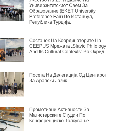
Универзитетскиот Саем За
Образование (EKET University
Preference Fair) Во Истанбул,
Република Турција.
Состанок На Координаторите На
CEEPUS Мрежата „Slavic Philology
And Its Cultural Contexts“ Во Охрид
Посета На Делегација Од Центарот
За Арапски Јазик
Промотивни Активности За
Магистерските Студии По
Конференциско Толкување