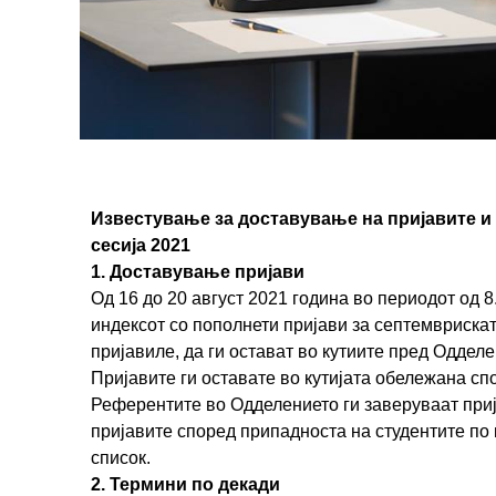
Известување за доставување на пријавите и
сесија 2021
1. Доставување пријави
Од 16 до 20 август 2021 година во периодот од 8
индексот со пополнети пријави за септемвриската
пријавиле, да ги остават во кутиите пред Оддел
Пријавите ги оставате во кутијата обележана спо
Референтите во Одделението ги заверуваат приј
пријавите според припадноста на студентите по 
список.
2. Термини по декади