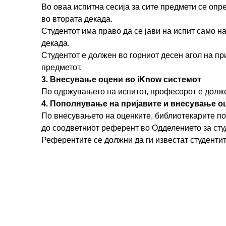
Во оваа испитна сесија за сите предмети се опр
во втората декада.
Студентот има право да се јави на испит само н
декада.
Студентот е должен во горниот десен агол на при
предметот.
3. Внесување оцени во iKnow системот
По одржувањето на испитот, професорот е долже
4. Пополнување на пријавите и внесување оц
По внесувањето на оценките, библиотекарите по
до соодветниот референт во Одделението за ст
Референтите се должни да ги известат студентит