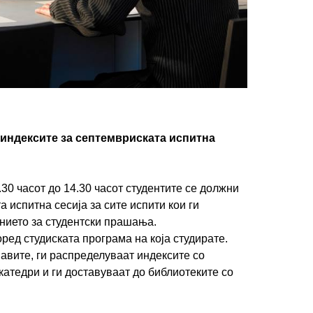
 индексите за септемвриската испитна
.30 часот до 14.30 часот студентите се должни
 испитна сесија за сите испити кои ги
ението за студентски прашања.
ред студиската програма на која студирате.
авите, ги распределуваат индексите со
катедри и ги доставуваат до библиотеките со