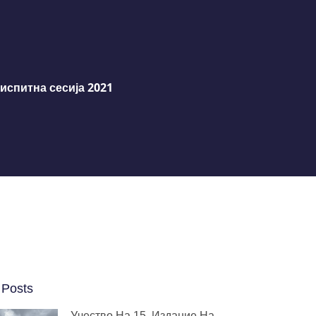
испитна сесија 2021
 Posts
Учество На 15. Издание На