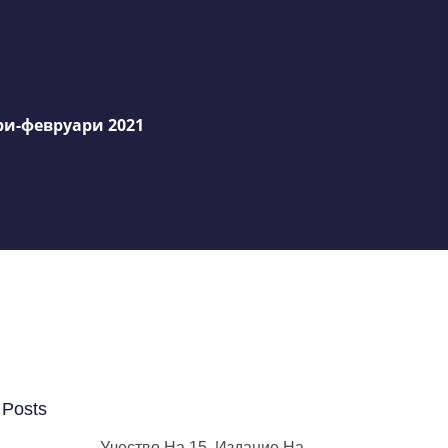
ри-февруари 2021
 Posts
Учество На 15. Издание На