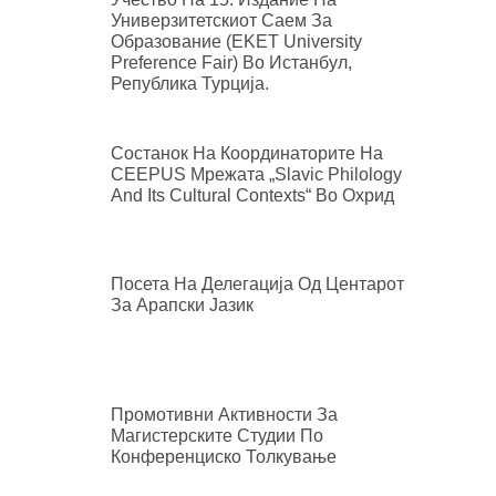
Универзитетскиот Саем За
Образование (EKET University
Preference Fair) Во Истанбул,
Република Турција.
Состанок На Координаторите На
CEEPUS Мрежата „Slavic Philology
And Its Cultural Contexts“ Во Охрид
Посета На Делегација Од Центарот
За Арапски Јазик
Промотивни Активности За
Магистерските Студии По
Конференциско Толкување