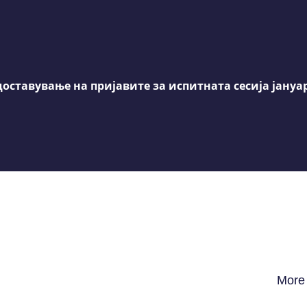
доставување на пријавите за испитната сесија јануа
More