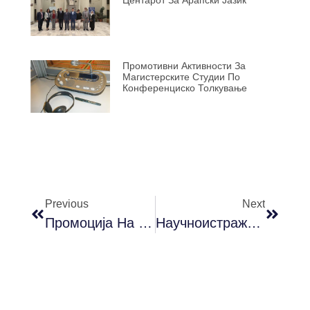
Промотивни Активности За
Магистерските Студии По
Конференциско Толкување
Previous
Next
Промоција На Јубилејни И Актуелни Изданија – 15 Декември 2021 Г. (среда)
Научноистражувачки Проект Финансиран Од Универзитетот „Св. Кирил И Методиј” Во Скопје (2021 Г.)