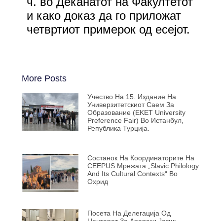
ч. во Деканатот на Факултетот
и како доказ да го приложат
четвртиот примерок од есејот.
More Posts
Учество На 15. Издание На
Универзитетскиот Саем За
Образование (EKET University
Preference Fair) Во Истанбул,
Република Турција.
Состанок На Координаторите На
CEEPUS Мрежата „Slavic Philology
And Its Cultural Contexts“ Во
Охрид
Посета На Делегација Од
Центарот За Арапски Јазик