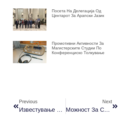
Посета На Делегација Од
Центарот За Арапски Јазик
Промотивни Активности За
Магистерските Студии По
Конференциско Толкување
Previous
Next
Известување За Доставување На Пријавите И Индексите За Септемвриската Испитна Сесија 2021
Можност За Стипендии! Одберете Да Ги Изучувате Францускиот Јазик И Книжевност!