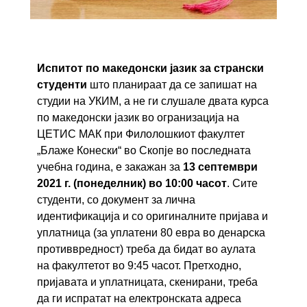
Испитот по македонски јазик за странски
студенти
што планираат да се запишат на
студии на УКИМ, а не ги слушале двата курса
по македонски јазик во огранизација на
ЦЕТИС МАК при Филолошкиот факултет
„Блаже Конески“ во Скопје во последната
учебна година, е закажан за
13 септември
2021 г. (понеделник)
во 10:00 часот
. Сите
студенти, со документ за лична
идентификација и со оригиналните пријава и
уплатница (за уплатени 80 евра во денарска
противвредност) треба да бидат во аулата
на факултетот во 9:45 часот. Претходно,
пријавата и уплатницата, скенирани, треба
да ги испратат на електронската адреса