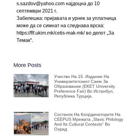
s.sazdov@yahoo.com најдоцна до 10
септември 2021 г.
Забелешка: пријавата и урнек за уплатница
може да се симнат на следнава врска:
https://flf.ukim.mk/cetis-mak-mk/
во делот „За
Темак“.
More Posts
Учество На 15. Издание На
Универзитетскиот Саем За
Образование (EKET University
Preference Fair) Во Истанбул,
Република Турција.
Состанок На Координаторите На
CEEPUS Мрежата „Slavic Philology
And Its Cultural Contexts“ Во
Охрид