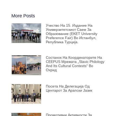
More Posts
Учество На 15. Издание На
Универзитетскиот Саем За
Образование (EKET University
Preference Fair) Во Истанбул,
Република Турција.
Состанок На Координаторите На
CEEPUS Мрежата „Slavic Philology
And Its Cultural Contexts“ Во
Охрид
Посета На Делегација Од
Центарот За Арапски Јазик
Промотивни Активности За