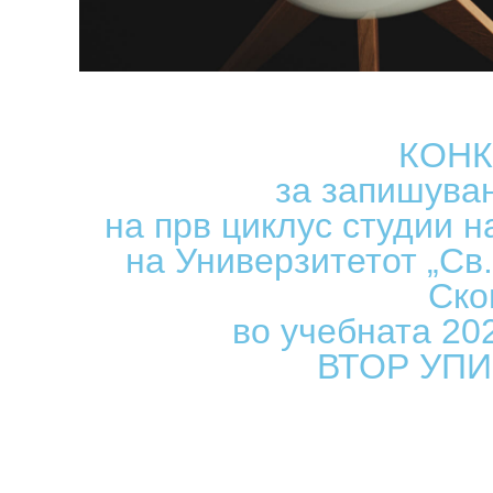
КОНК
за запишува
на прв циклус студии н
на Универзитетот „Св.
Ско
во учебната 20
ВТОР УПИ