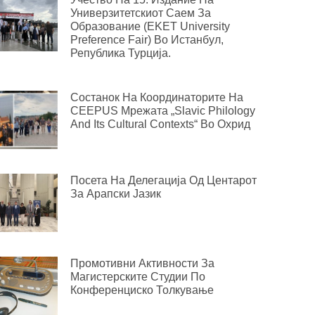
Универзитетскиот Саем За
Образование (EKET University
Preference Fair) Во Истанбул,
Република Турција.
Состанок На Координаторите На
CEEPUS Мрежата „Slavic Philology
And Its Cultural Contexts“ Во Охрид
Посета На Делегација Од Центарот
За Арапски Јазик
Промотивни Активности За
Магистерските Студии По
Конференциско Толкување