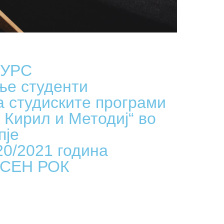
УРС
ње студенти
а студиските програми
 Кирил и Методиј“ во
пје
20/2021 година
СЕН РОК