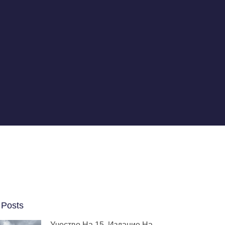
 Posts
Учество На 15. Издание На