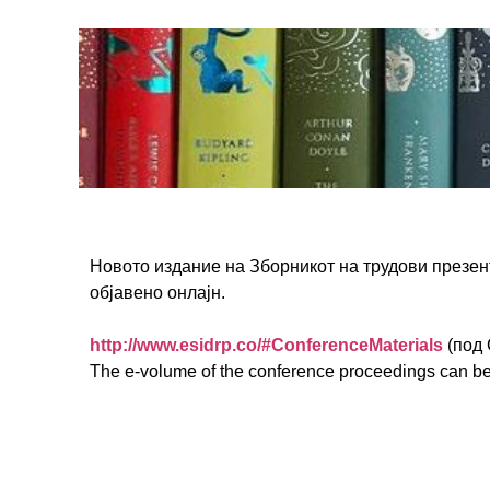
Новото издание на Зборникот на трудови презе
објавено онлајн.
http://www.esidrp.co/#ConferenceMaterials
(под 
The e-volume of the conference proceedings can 