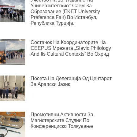
Универзитетскиот Саем За
Образование (EKET University
Preference Fair) Во Истанбул,
Република Турција.
Состанок На Координаторите На
CEEPUS Мрежата „Slavic Philology
And Its Cultural Contexts“ Во Охрид
Посета На Делегација Од Центарот
За Арапски Јазик
Промотивни Активности За
Магистерските Студии По
Конференциско Толкување