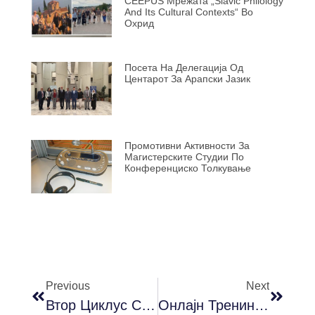
CEEPUS Мрежата „Slavic Philology
And Its Cultural Contexts“ Во
Охрид
Посета На Делегација Од
Центарот За Арапски Јазик
Промотивни Активности За
Магистерските Студии По
Конференциско Толкување
Previous
Next
Втор Циклус Студии – Запишување Летен Семестар Во Акад. 2021/2022
Онлајн Тренинг–Програма „Дигитални Вештини За Граѓанско Учество“