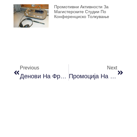
Промотивни Активности За
Магистерските Студии По
Конференциско Толкување
Previous
Next
Денови На Франкофонијата На Филолошки Факултет „Блаже Конески“
Промоција На Книгата „Времето На Конески“ Од Проф. Д-Р Димитар Пандев