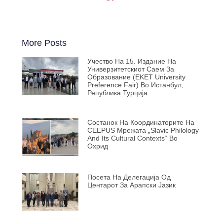
More Posts
Учество На 15. Издание На
Универзитетскиот Саем За
Образование (EKET University
Preference Fair) Во Истанбул,
Република Турција.
Состанок На Координаторите На
CEEPUS Мрежата „Slavic Philology
And Its Cultural Contexts“ Во
Охрид
Посета На Делегација Од
Центарот За Арапски Јазик