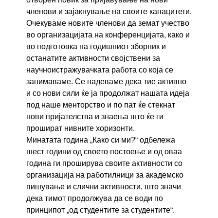
членови и зајакнување на своите капацитети.
Очекуваме новите членови да земат учество
во организацијата на конференцијата, како и
во подготовка на годишниот зборник и
останатите активности својствени за
научноистражувачката работа со која се
занимаваме. Се надеваме дека тие активно
и со нови сили ќе ја продолжат нашата идеја
под наше менторство и по пат ќе стекнат
нови пријателства и знаења што ќе ги
прошират нивните хоризонти.
Минатата година „Како си ми?“ одбележа
шест години од своето постоење и од оваа
година ги проширува своите активности со
организација на работилници за академско
пишување и слични активности, што значи
дека тимот продолжува да се води по
принципот „од студентите за студентите“.