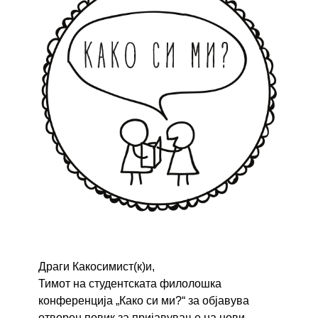
Драги Какосимист(к)и,
Тимот на студентската филолошка
конференција „Како си ми?“ за објавува
отворен повик за пријавување на нови