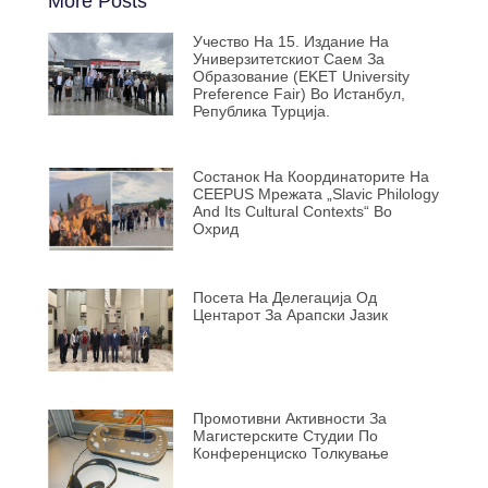
More Posts
Учество На 15. Издание На
Универзитетскиот Саем За
Образование (EKET University
Preference Fair) Во Истанбул,
Република Турција.
Состанок На Координаторите На
CEEPUS Мрежата „Slavic Philology
And Its Cultural Contexts“ Во
Охрид
Посета На Делегација Од
Центарот За Арапски Јазик
Промотивни Активности За
Магистерските Студии По
Конференциско Толкување