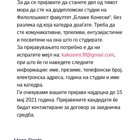
За да се пријавите да станете дел од тимот
мора да сте на додипломски студии на
Филолошкиот факултет „Блаже Конески“, без
разлика од која катедра доаѓате. Треба да
сте комуникативни, трпеливи, ентузијастични
и посветени на она што го студирате.
За пријавувањето потребно е да ни
испратите мејл на:
kakosimi.flf@gmail.com
,
при што ќе ги наведете следните
информации: име, презиме, телефонски број,
електронска адреса, година на студии и име
на катедра.
Ги очекуваме вашите пријави најдоцна до 15
мај 2021 година. Пријавените кандидати ќе
бидат контактирани за договор за заедничка
средба.