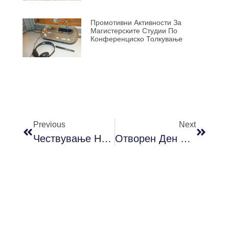
Промотивни Активности За
Магистерските Студии По
Конференциско Толкување
Previous
Next
Чествување На Григор Прличев
Отворен Ден На УКИМ