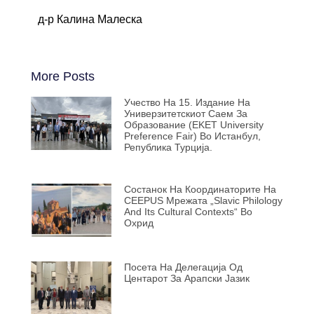
д-р Калина Малеска
More Posts
Учество На 15. Издание На
Универзитетскиот Саем За
Образование (EKET University
Preference Fair) Во Истанбул,
Република Турција.
Состанок На Координаторите На
CEEPUS Мрежата „Slavic Philology
And Its Cultural Contexts“ Во
Охрид
Посета На Делегација Од
Центарот За Арапски Јазик