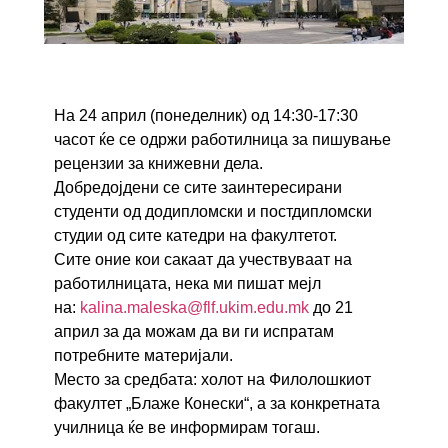
На 24 април (понеделник) од 14:30-17:30
часот ќе се одржи работилница за пишување
рецензии за книжевни дела.
Добредојдени се сите заинтересирани
студенти од додипломски и постдипломски
студии од сите катедри на факултетот.
Сите оние кои сакаат да учествуваат на
работилницата, нека ми пишат мејл
на:
kalina.maleska@flf.ukim.edu.mk
до 21
април за да можам да ви ги испратам
потребните материјали.
Место за средбата: холот на Филолошкиот
факултет „Блаже Конески“, а за конкретната
училница ќе ве информирам тогаш.