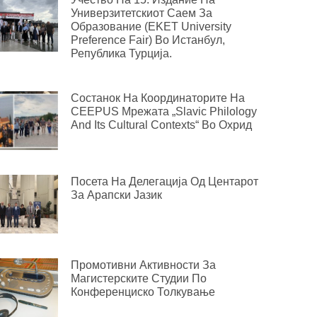
Универзитетскиот Саем За
Образование (EKET University
Preference Fair) Во Истанбул,
Република Турција.
Состанок На Координаторите На
CEEPUS Мрежата „Slavic Philology
And Its Cultural Contexts“ Во Охрид
Посета На Делегација Од Центарот
За Арапски Јазик
Промотивни Активности За
Магистерските Студии По
Конференциско Толкување