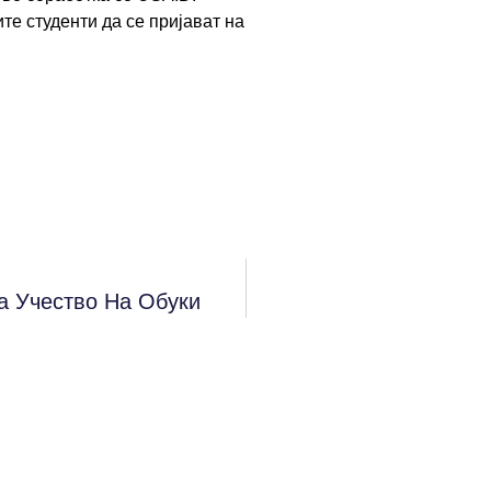
те студенти да се пријават на
а Учество На Обуки