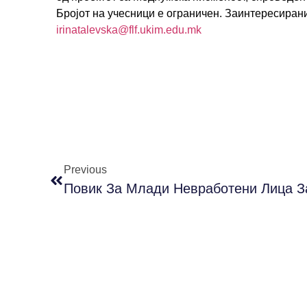
Бројот на учесници е ограничен. Заинтересирани
irinatalevska@flf.ukim.edu.mk
Previous
Повик За Млади Невработени Лица З