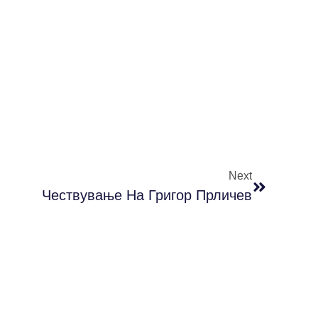
Next
Чествување На Григор Прличев