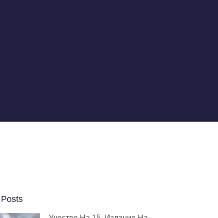
 Posts
Учество На 15. Издание На