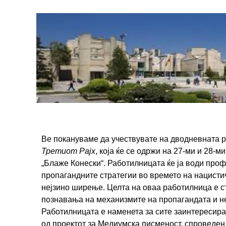
Ве покануваме да учествувате на дводневната 
Третиот Рајх
, која ќе се одржи на 27-ми и 28-
„Блаже Конески“. Работилницата ќе ја води проф
пропагандните стратегии во времето на нацисти
нејзино ширење. Целта на оваа работилница е ст
познавања на механизмите на пропагандата и н
Работилницата е наменета за сите заинтересира
од проектот за Медиумска писменост, спроведен