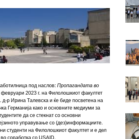
работилница под наслов:
Пропагандата во
ми февруари 2023 г. на Филолошкиот факултет
. д-р Ирина Талевска и ќе биде посветена на
чка Германија како и основните медиуми за
удентите да се стекнат со основни
ејзиното управување со (дез)информациите.
ни студенти на Филолошкиот факултет и е дел
 во соработка со USAID.