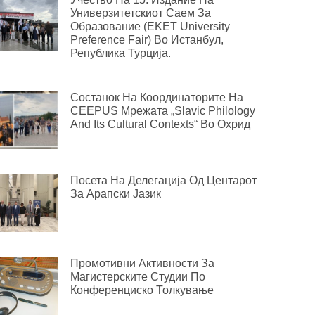
Универзитетскиот Саем За
Образование (EKET University
Preference Fair) Во Истанбул,
Република Турција.
Состанок На Координаторите На
CEEPUS Мрежата „Slavic Philology
And Its Cultural Contexts“ Во Охрид
Посета На Делегација Од Центарот
За Арапски Јазик
Промотивни Активности За
Магистерските Студии По
Конференциско Толкување