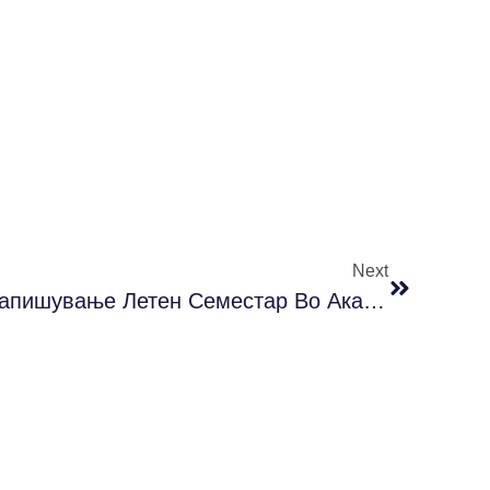
Next
Трет Циклус Студии – Запишување Летен Семестар Во Акад. 2021/2022 Г.