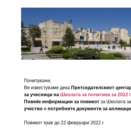
Почитувани,
Ве известуваме дека
Претседателскиот центар
за учесници на
Школата за политики за 2022 
Повеќе информации за повикот
за Школата за
учество
и
потребните документи за апликаци
Повикот трае до 22 февруари 2022 г.