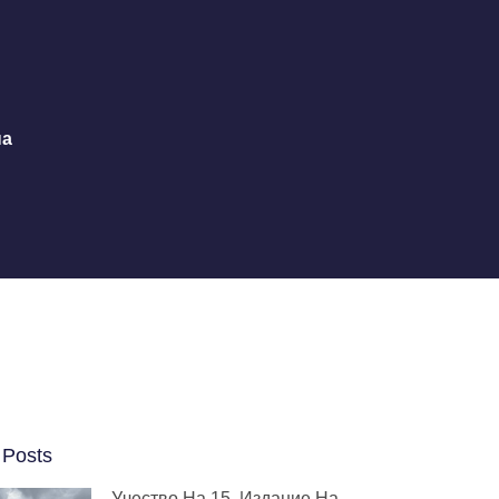
на
 Posts
Учество На 15. Издание На