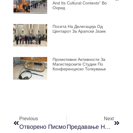
And Its Cultural Contexts“ Во
Охрид
Посета На Делегација Од
Центарот За Арапски Јазик
Промотивни Активности За
Магистерските Студии По
Конференциско Толкување
Previous
Next
Отворено Писмо
Предавање На Проф. Д-Р Ингрид Луис Од Институтот За Технологија Во Дандалк, Р. Ирска