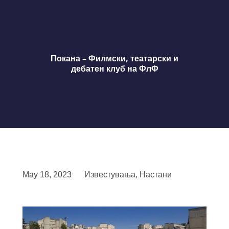
Покана – Филмски, театарски и
дебатен клуб на ФлФ
May 18, 2023
Известувања
,
Настани