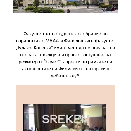
Факултетското студентско собрание во
соработка со МААА и Филолошкиот факултет
,,Блаже Конески” имаат чест да ве поканат на
втората проекција и првото гостување на
режисерот Ѓорче Ставрески во рамките на
активностите на Филмскиот, театарски и
дебатен клуб.