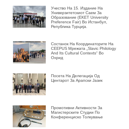
Учество На 15. Издание На
Универзитетскиот Саем За
Образование (EKET University
Preference Fair) Во Истанбул,
Република Турција.
Состанок На Координаторите На
CEEPUS Мрежата „Slavic Philology
And Its Cultural Contexts“ Во
Охрид
Посета На Делегација Од
Центарот За Арапски Јазик
Промотивни Активности За
Магистерските Студии По
Конференциско Толкување