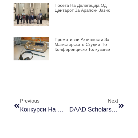
Посета На Делегација Од
Центарот За Арапски Јазик
Промотивни Активности За
Магистерските Студии По
Конференциско Толкување
Previous
Next
Конкурси На МОН За Втор И За Трет Циклус
DAAD Scholarships 2025 + Invitation