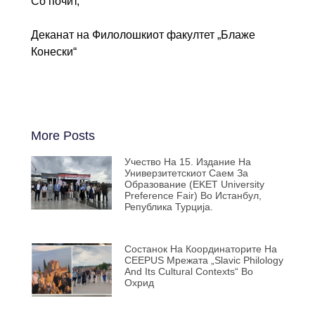
Со почит,
Деканат на Филолошкиот факултет „Блаже
Конески“
More Posts
Учество На 15. Издание На
Универзитетскиот Саем За
Образование (EKET University
Preference Fair) Во Истанбул,
Република Турција.
Состанок На Координаторите На
CEEPUS Мрежата „Slavic Philology
And Its Cultural Contexts“ Во
Охрид