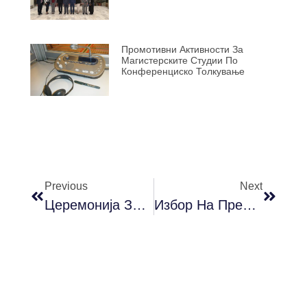
Промотивни Активности За
Магистерските Студии По
Конференциско Толкување
Previous
Next
Церемонија За Доделување На Наградата За Најдобар Млад Преведувач „Вавилон“ 2022
Избор На Предмети Во Зимски Семестар За Уч. 2022/2023 Г.