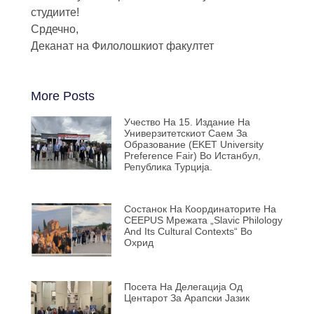
студиите!
Срдечно,
Деканат на Филолошкиот факултет
More Posts
Учество На 15. Издание На
Универзитетскиот Саем За
Образование (EKET University
Preference Fair) Во Истанбул,
Република Турција.
Состанок На Координаторите На
CEEPUS Мрежата „Slavic Philology
And Its Cultural Contexts“ Во
Охрид
Посета На Делегација Од
Центарот За Арапски Јазик