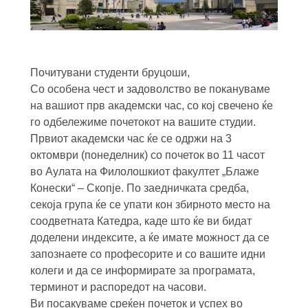
Почитувани студенти бруцоши,
Со особена чест и задоволство ве покануваме
на вашиот прв академски час, со кој свечено ќе
го одбележиме почетокот на вашите студии.
Првиот академски час ќе се одржи на 3
октомври (понеделник) со почеток во 11 часот
во Аулата на Филолошкиот факултет „Блаже
Конески“ – Скопје. По заедничката средба,
секоја група ќе се упати кон збирното место на
соодветната Катедра, каде што ќе ви бидат
доделени индексите, а ќе имате можност да се
запознаете со професорите и со вашите идни
колеги и да се информирате за програмата,
терминот и распоредот на часови.
Ви посакуваме среќен почеток и успех во