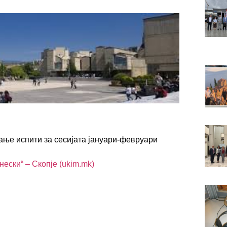
ње испити за сесијата јануари-февруари
ески“ – Скопје (ukim.mk)