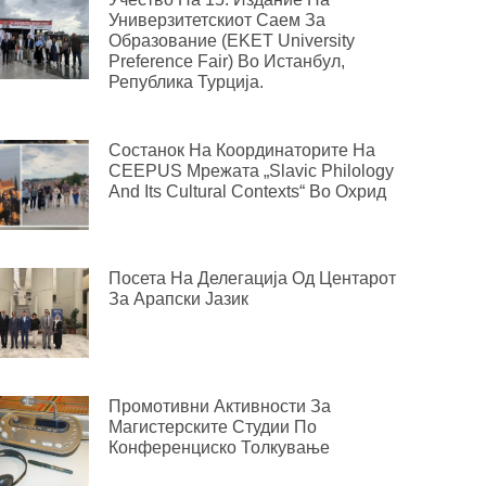
Универзитетскиот Саем За
Образование (EKET University
Preference Fair) Во Истанбул,
Република Турција.
Состанок На Координаторите На
CEEPUS Мрежата „Slavic Philology
And Its Cultural Contexts“ Во Охрид
Посета На Делегација Од Центарот
За Арапски Јазик
Промотивни Активности За
Магистерските Студии По
Конференциско Толкување