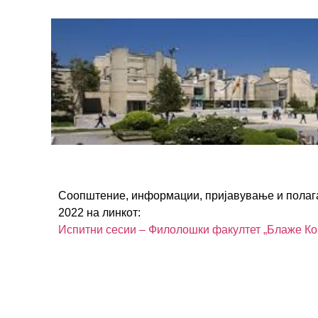
Соопштение, информации, пријавување и полага
2022 на линкот:
Испитни сесии – Филолошки факултет „Блаже Кон