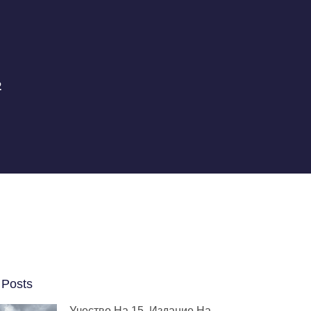
2
 Posts
Учество На 15. Издание На