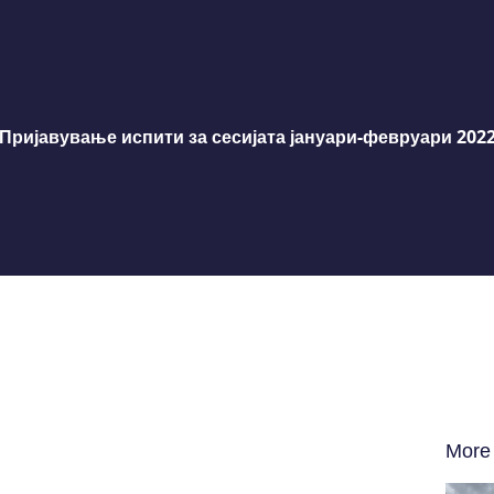
Пријавување испити за сесијата јануари-февруари 202
More