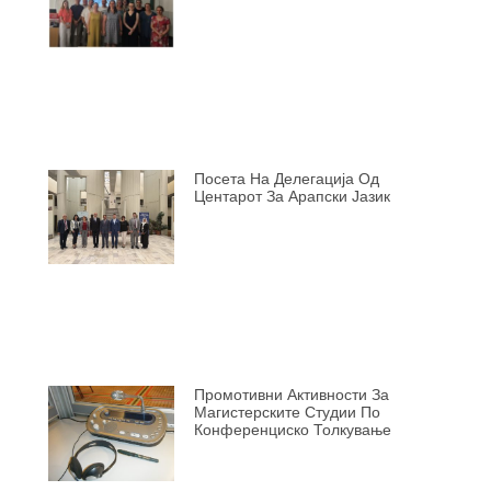
Посета На Делегација Од
Центарот За Арапски Јазик
Промотивни Активности За
Магистерските Студии По
Конференциско Толкување