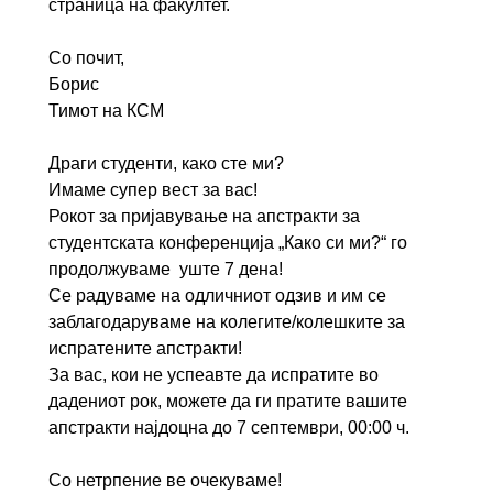
страница на факултет.
Со почит,
Борис
Тимот на КСМ
Драги студенти, како сте ми?
Имаме супер вест за вас!
Рокот за пријавување на апстракти за
студентската конференција „Како си ми?“ го
продолжуваме уште 7 дена!
Се радуваме на одличниот одзив и им се
заблагодаруваме на колегите/колешките за
испратените апстракти!
За вас, кои не успеавте да испратите во
дадениот рок, можете да ги пратите вашите
апстракти најдоцна до 7 септември, 00:00 ч.
Со нетрпение ве очекуваме!