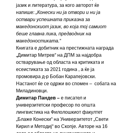
јазик и литература, за кого авторот ќе
напише:
„Конески ни ја отвори и ни ја
оствари успешната приказна за
македонскиот јазик, во која тој самиот
беше главна лика, предводник на
македоностиката.“
Книгата е добитник на престижната награда
„Димитар Митрев“ на ДПМ за најдобра
остварување од областа на критиката и
есеистиката за 2021 година , а ќе ја
промовира д-р Бобан Карапејовски.
Настанот ќе се одржи во спомен – собата на
Миладиновци.
Димитар Пандев –
е писател и
универзитетски професор по општа
лингвистика на Филолошкиот факултет
„Блаже Конески“ на Универзитетот „Свети
Кирил и Методиј“ во Скопје. Авторе на 16