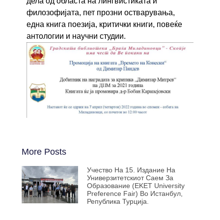
дела од областа на лингвистиката и
филозофијата, пет прозни остварувања,
една книга поезија, критички книги, повеќе
антологии и научни студии.
More Posts
Учество На 15. Издание На
Универзитетскиот Саем За
Образование (EKET University
Preference Fair) Во Истанбул,
Република Турција.