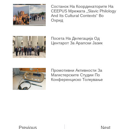
Состанок На Координаторите На
CEEPUS Мрежата „Slavic Philology
And Its Cultural Contexts“ Во
Охрид
Посета На Делегација Од
Центарот За Арапски Јазик
Промотивни Активности За
Магистерските Студии По
Конференциско Толкување
Previous
Next