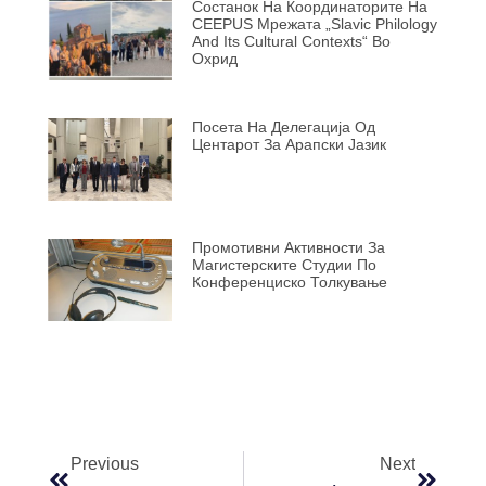
Состанок На Координаторите На
CEEPUS Мрежата „Slavic Philology
And Its Cultural Contexts“ Во
Охрид
Посета На Делегација Од
Центарот За Арапски Јазик
Промотивни Активности За
Магистерските Студии По
Конференциско Толкување
Previous
Next