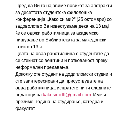
Пред да Ви го најавиме повикот за апстракти
за десеттата студентска филолошка
конференција ,,Како си ми?” (25 октомври) со
задоволство Ве известуваме дека на 13 мај
ќе се одржи работилница за академско
пишување во Библиотеката за македонски
јазик во 13 ч.
Целта на оваа работилница е студентите да
се стекнат со вештини и поткованост преку
неформални предавања.
Доколку сте студент на додипломски студии и
сте заинтересирани да присуствувате на
оваа работилница, испратете ни ги следните
податоци на
kakosimi.flf@gmail.com
: Име и
презиме, година на студирање, катедра и
факултет.