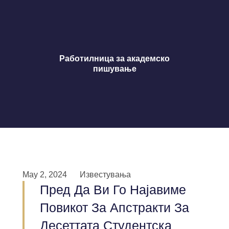
Работилница за академско
пишување
May 2, 2024
Известувања
Пред Да Ви Го Најавиме
Повикот За Апстракти За
Десеттата Студентска