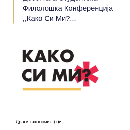
Филолошка Конференција
,,Како Си Ми?...
Драги какосимист(к)и,