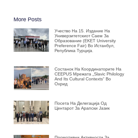
More Posts
Учество На 15. Издание На
Универзитетскиот Саем За
Образование (EKET University
Preference Fair) Во Истанбул,
Република Турција.
Состанок На Координаторите На
CEEPUS Мрежата „Slavic Philology
And Its Cultural Contexts“ Во
Охрид
Посета На Делегација Од
Центарот За Арапски Јазик
Промотивни Активности За