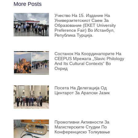
More Posts
Учество На 15. Издание На
Универзитетскиот Саем За
Образование (EKET University
Preference Fair) Во Истанбул,
Република Турција.
Состанок На Координаторите На
CEEPUS Мрежата „Slavic Philology
And Its Cultural Contexts“ Во
Охрид
Посета На Делегација Од
Центарот За Арапски Јазик
Промотивни Активности За
Магистерските Студии По
Конференциско Толкување