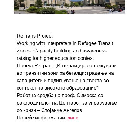
ReTrans Project
Working with Interpreters in Refugee Transit
Zones:
Capacity building and awareness
raising for higher education context
Проект РеТранс „Интеракција со толкувачи
во транзитни зони за бегалци:
градење на
капацитети и подигнување на свеста во
контекст на високото образование“
Работна средба на проф. Симоска со
раководителот на Центарот за управување
со кризи – Стојанче Ангелов
Повеќе информации:
линк