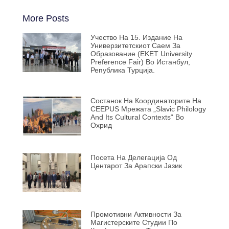
More Posts
Учество На 15. Издание На
Универзитетскиот Саем За
Образование (EKET University
Preference Fair) Во Истанбул,
Република Турција.
Состанок На Координаторите На
CEEPUS Мрежата „Slavic Philology
And Its Cultural Contexts“ Во
Охрид
Посета На Делегација Од
Центарот За Арапски Јазик
Промотивни Активности За
Магистерските Студии По