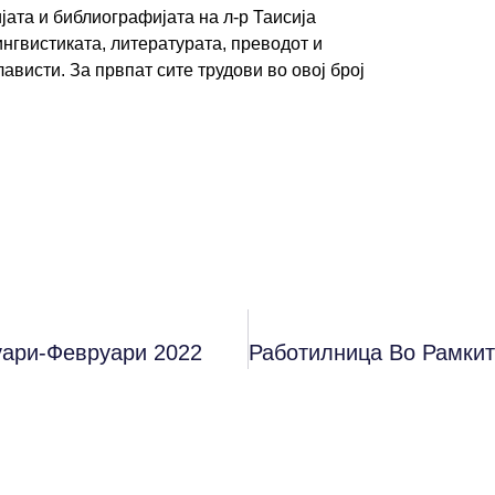
јата и библиографијата на л-р Таисија
нгвистиката, литературата, преводот и
лависти. За првпат сите трудови во овој број
уари-Февруари 2022