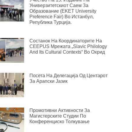
Универзитетскиот Саем За
Образование (EKET University
Preference Fair) Во Истанбул,
Република Турција.
Состанок На Координаторите На
CEEPUS Мрежата „Slavic Philology
And Its Cultural Contexts“ Во Охрид
Посета На Делегација Од Центарот
За Арапски Јазик
Промотивни Активности За
Магистерските Студии По
Конференциско Толкување