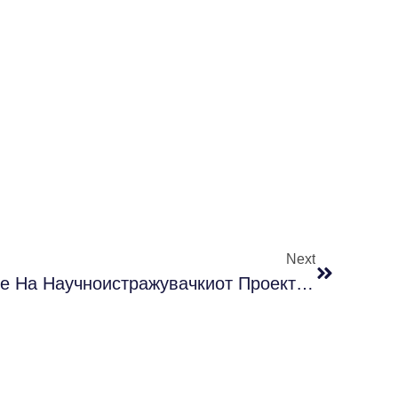
Next
Работилница Во Рамките На Научноистражувачкиот Проект ТЕРМАКФРИТ