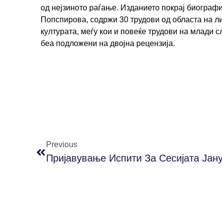
од нејзиното раѓање. Изданието покрај биографи
Попспирова, содржи 30 трудови од областа на ли
културата, меѓу кои и повеќе трудови на млади с
беа подложени на двојна рецензија.
Previous
Пријавување Испити За Сесијата Јан