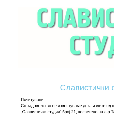
Славистички с
Почитувани,
Со задоволство ве известуваме дека излезе од 
„Славистички студии“ број 21, посветено на л-р