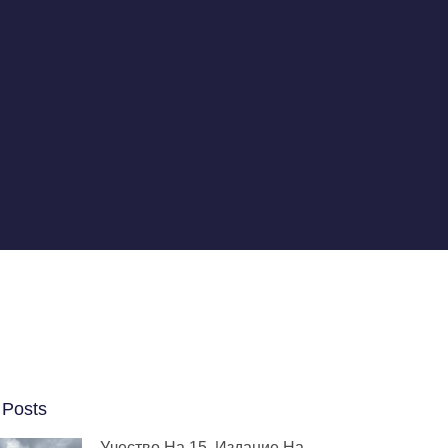
 Posts
Учество На 15. Издание На