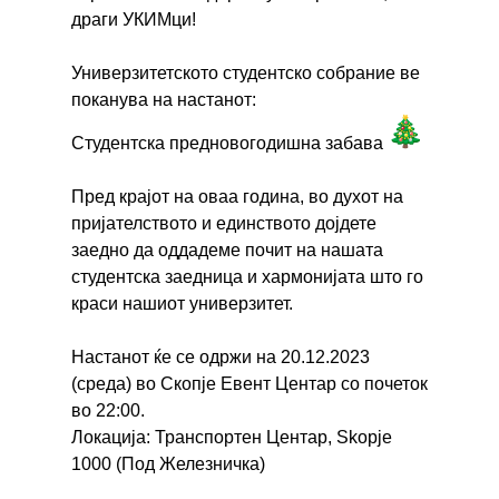
драги УКИМци!
Универзитетското студентско собрание ве
поканува на настанот:
Студентскa предновогодишна забава
Пред крајот на оваа година, во духот на
пријателството и единството дојдете
заедно да оддадеме почит на нашата
студентска заедница и хармонијата што го
краси нашиот универзитет.
Настанот ќе се одржи на 20.12.2023
(среда) во Скопје Евент Центар со почеток
во 22:00.
Локација: Транспортен Центар, Skopje
1000 (Под Железничка)