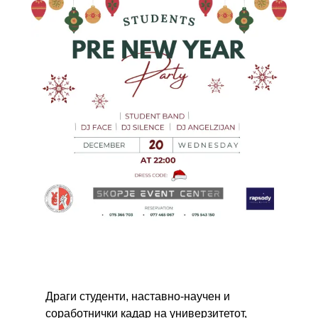
Драги студенти, наставно-научен и
соработнички кадар на универзитетот,