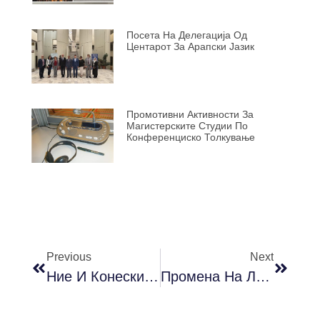
Посета На Делегација Од
Центарот За Арапски Јазик
Промотивни Активности За
Магистерските Студии По
Конференциско Толкување
Previous
Next
Ние И Конески – Мултимедијално Поетско Читање
Промена На Локација На Студентската Предновогодишна Забава