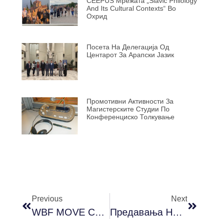
CEEPUS Мрежата „Slavic Philology
And Its Cultural Contexts“ Во
Охрид
Посета На Делегација Од
Центарот За Арапски Јазик
Промотивни Активности За
Магистерските Студии По
Конференциско Толкување
Previous
Next
WBF MOVE Call For Proposals Is Now OPEN!
Предавања На Јасухиро Јашима