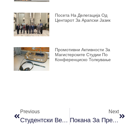
Посета На Делегација Од
Центарот За Арапски Јазик
Промотивни Активности За
Магистерските Студии По
Конференциско Толкување
Previous
Next
Студентски Вечери На Поезијата
Покана За Претстава Shakespeare In The 21 Century