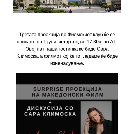
Третата проекција во Филмскиот клуб ќе се
прикаже на 1 јуни, четврток, во 17.30ч, во А1.
Овој пат наша гостинка ќе биде Сара
Климоска, а филмот кој ќе го гледаме ќе биде
изненадување.