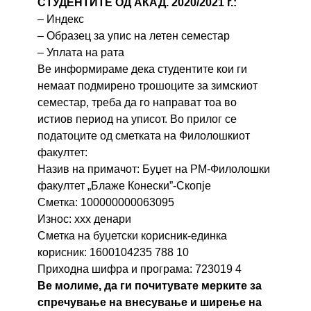
СТУДЕНТИТЕ ОД АКАД. 2020/2021 г.:
– Индекс
– Образец за упис на летен семестар
– Уплата на рата
Ве информираме дека студентите кои ги
немаат подмирено трошоците за зимскиот
семестар, треба да го направат тоа во
истиов период на уписот. Во прилог се
податоците од сметката на Филолошкиот
факултет:
Назив на примачот: Буџет на РМ-Филолошки
факултет „Блаже Конески”-Скопје
Сметка: 100000000063095
Износ: ххх денари
Сметка на буџетски корисник-единка
корисник: 1600104235 788 10
Приходна шифра и програма: 723019 4
Ве молиме, да ги почитувате мерките за
спречување на внесување и ширење на