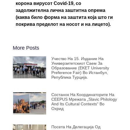
корона вирусот Covid-19, со
задолжителна лична заштитна опрема
(каква било форма на заштита која што ги
покрива пределот на носот и на лицето).
More Posts
Учество На 15. Издание На
Универзитетскиот Саем За
Образование (EKET University
Preference Fair) Во Истанбул,
Република Турција.
Состанок На Координаторите На
CEEPUS Мрежата „Slavic Philology
And Its Cultural Contexts“ Во
Охрид
Посета На Делегација Од