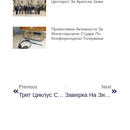
Центарот За Арапски Јазик
Промотивни Активности За
Магистерските Студии По
Конференциско Толкување
Previous
Next
Трет Циклус Студии – Запишување Летен Семестар Во Уч. 2020/2021 Г.
Заверка На Зимски И Запишување На Летен Семестар За Учебната 2020/2021