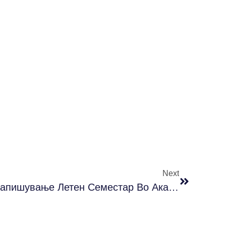
Next
Втор Циклус Студии – Запишување Летен Семестар Во Акад. 2021/2022