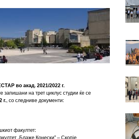
Р во акад. 2021/2022 г.
 запишани на трет циклус студии ќе се
 г.
, со следниве документи:
шкиот факултет:
култет „Блаже Конески” – Скопје