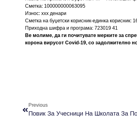
Сметка: 100000000063095
Износ: ххх денари
Сметка на буџетски корисник-единка корисник: 
Приходна шифра и програма: 723019 41
Ве молиме, да ги почитувате мерките за сп
корона вирусот Covid-19, со задолжително н
Previous
Повик За Учесници На Школата За По