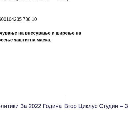
1600104235 788 10
речување на внесување и ширење на
осење заштитна маска.
литики За 2022 Година