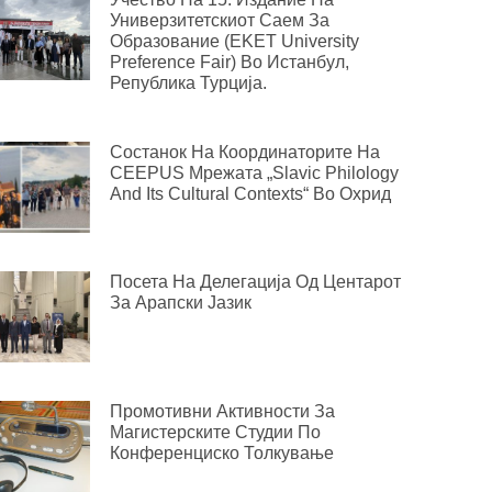
Универзитетскиот Саем За
Образование (EKET University
Preference Fair) Во Истанбул,
Република Турција.
Состанок На Координаторите На
CEEPUS Мрежата „Slavic Philology
And Its Cultural Contexts“ Во Охрид
Посета На Делегација Од Центарот
За Арапски Јазик
Промотивни Активности За
Магистерските Студии По
Конференциско Толкување