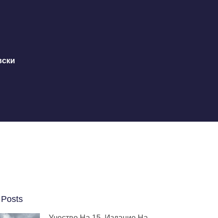
вски
 Posts
Учество На 15. Издание На