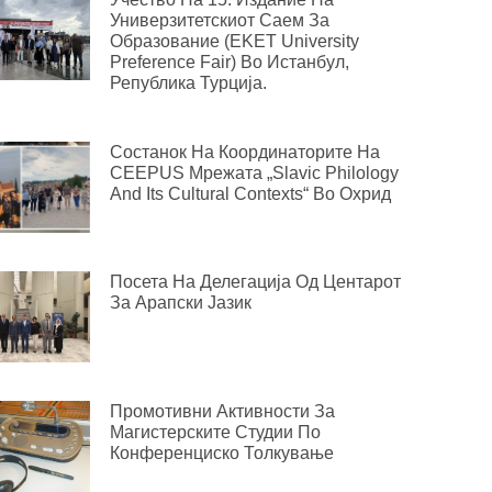
Универзитетскиот Саем За
Образование (EKET University
Preference Fair) Во Истанбул,
Република Турција.
Состанок На Координаторите На
CEEPUS Мрежата „Slavic Philology
And Its Cultural Contexts“ Во Охрид
Посета На Делегација Од Центарот
За Арапски Јазик
Промотивни Активности За
Магистерските Студии По
Конференциско Толкување