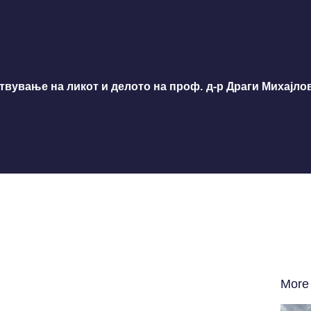
твување на ликот и делото на проф. д-р Драги Михајло
More