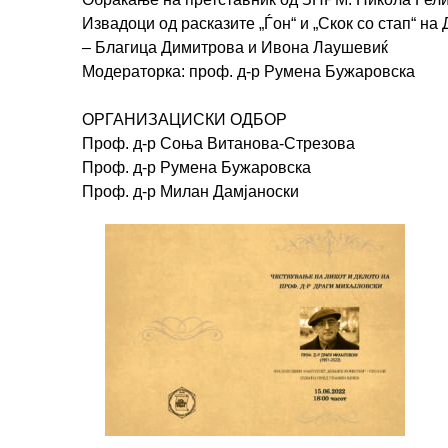
Извадоци од расказите „Ѓон“ и „Скок со стап“ на
– Благица Димитрова и Ивона Лаушевиќ
Модераторка: проф. д-р Румена Бужаровска
OРГАНИЗАЦИСКИ ОДБОР
Проф. д-р Соња Витанова-Стрезова
Проф. д-р Румена Бужаровска
Проф. д-р Милан Дамјаноски