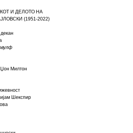
КОТ И ДЕЛОТО НА
ЈЛОВСКИ (1951-2022)
 декан
а
овулф
 Џон Милтон
нижевност
ијам Шекспир
нова
инчески