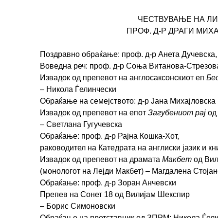
ЧЕСТВУВАЊЕ НА ЛИ
ПРОФ. Д-Р ДРАГИ МИХА
Поздравно обраќање: проф. д-р Анета Дучевска,
Воведна реч: проф. д-р Соња Витанова-Стрезов
Извадок од препевот на англосаксонскиот еп
Бе
– Никола Ѓелинчески
Обраќање на семејството: д-р Јана Михајловска
Извадок од препевот на епот
Загубениот рај
од
– Светлана Гугучевска
Обраќање: проф. д-р Рајна Кошка-Хот,
раководител на Катедрата на англиски јазик и к
Извадок од препевот на драмата
Макбет
од Вил
(монологот на Лејди Макбет) – Магдалена Стоја
Обраќање: проф. д-р Зоран Анчевски
Препев на Сонет 18 од Вилијам Шекспир
– Борис Симоновски
Обраќање на претставник од ЗПРМ: Никола Ѓел