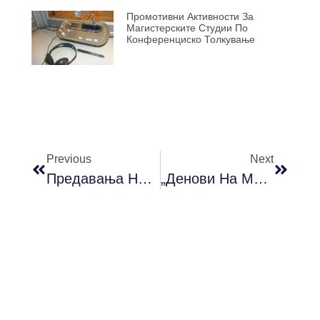
Промотивни Активности За
Магистерските Студии По
Конференциско Толкување
Previous
Next
Предавања На Д-Р Петар Радосављевиќ, Визитинг-Професор
„Денови На Македонската Литература“ На Филолошкиот Факултет „Блаже Конески“