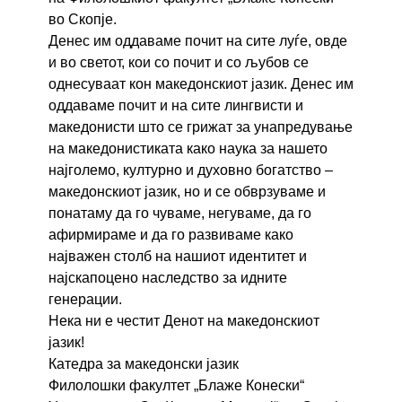
во Скопје.
Денес им оддаваме почит на сите луѓе, овде
и во светот, кои со почит и со љубов се
однесуваат кон македонскиот јазик. Денес им
оддаваме почит и на сите лингвисти и
македонисти што се грижат за унапредување
на македонистиката како наука за нашето
најголемо, културно и духовно богатство –
македонскиот јазик, но и се обврзуваме и
понатаму да го чуваме, негуваме, да го
афирмираме и да го развиваме како
најважен столб на нашиот идентитет и
најскапоцено наследство за идните
генерации.
Нека ни е честит Денот на македонскиот
јазик!
Катедра за македонски јазик
Филолошки факултет „Блаже Конески“