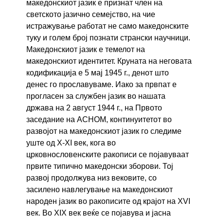
македонскиот јазик е признат член на
светското јазично семејство, на чие
истражување работат не само македонските
туку и голем број познати странски научници.
Македонскиот јазик е темелот на
македонскиот идентитет. Круната на неговата
кодификација е 5 мај 1945 г., денот што
денес го прославуваме. Иако за првпат е
прогласен за службен јазик во нашата
држава на 2 август 1944 г., на Првото
заседание на АСНОМ, континуитетот во
развојот на македонскиот јазик го следиме
уште од X-XI век, кога во
црковнословенските ракописи се појавуваат
првите типично македонски зборови. Тој
развој продолжува низ вековите, со
засилено навлегување на македонскиот
народен јазик во ракописите од крајот на XVI
век. Во XIX век веќе се појавува и јасна