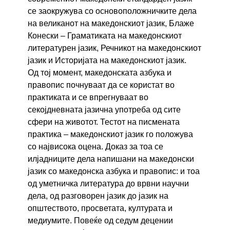
се заокружува со основоположничките дела
на великанот на македонскиот јазик, Блаже
Конески – Граматиката на македонскиот
литературен јазик, Речникот на македонскиот
јазик и Историјата на македонскиот јазик.
Од тој момент, македонската азбука и
правопис почнуваат да се користат во
практиката и се впрегнуваат во
секојдневната јазична употреба од сите
сфери на животот. Тестот на писмената
практика – македонскиот јазик го положува
со највисока оцена. Доказ за тоа се
илјадниците дела напишани на македонски
јазик со македонска азбука и правопис: и тоа
од уметничка литература до врвни научни
дела, од разговорен јазик до јазик на
општеството, просветата, културата и
медиумите. Повеќе од седум децении