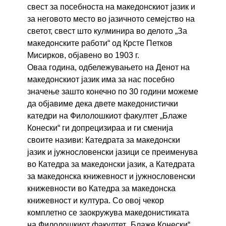
свест за посебноста на македонскиот јазик и
за неговото место во јазичното семејство на
светот, свест што кулминира во делото „За
македонските работи“ од Крсте Петков
Мисирков, објавено во 1903 г.
Оваа година, одбележувањето на Денот на
македонскиот јазик има за нас посебно
значење зашто конечно по 30 години можеме
да објавиме дека двете македонистички
катедри на Филолошкиот факултет „Блаже
Конески“ ги допрецизираа и ги сменија
своите називи: Катедрата за македонски
јазик и јужнословенски јазици се преименува
во Катедра за македонски јазик, а Катедрата
за македонска книжевност и јужнословенски
книжевности во Катедра за македонска
книжевност и култура. Со овој чекор
комплетно се заокружува македонистиката
на Филолошкиот факултет „Блаже Конески“