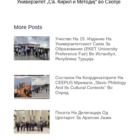
Универзитет „Св. Кирил и Методиј“ во Скопје
More Posts
Учество На 15. Издание На
Универзитетскиот Саем За
Образование (EKET University
Preference Fair) Во Истанбул,
Република Турција.
Состанок На Координаторите На
CEEPUS Мрежата „Slavic Philology
And Its Cultural Contexts“ Во
Охрид
Посета На Делегација Од
Центарот За Арапски Јазик