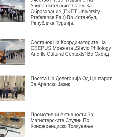
Универзитетскиот Саем За
Образование (EKET University
Preference Fair) Во Истанбул,
Република Турција.
Состанок На Координаторите На
CEEPUS Мрежата „Slavic Philology
And Its Cultural Contexts“ Во Охрид
Посета На Делегација Од Центарот
За Арапски Јазик
Промотивни Активности За
Магистерските Студии По
Конференциско Толкување