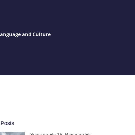
Language and Culture
 Posts
Учество На 15. Издание На