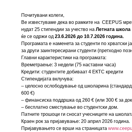
Почитувани колеги,
Ве известуваме дека во рамките на CEEPUS мрежа S
нудат 25 стипендии за учество на
Летната школа 
ќе се одржи од
23.6.2026 до 10.7.2026 година.
Програмата е наменета за студенти по хрватски јаз
за други заинтересирани студенти (претходно поз
Главни карактеристики на програмата:
Времетраење: 3 недели (75 наставни часа)
Кредити: студентите добиваат 4 ЕКТС кредити
Стипендијата вклучува:
– целосно ослободување од школарина (стандардн
600 €)
– финансиска поддршка од 260 € (или 300 € за до
– бесплатно сместување во студентски дом.
Патните трошоци ги сносат учесниците на школат
Краен рок за пријавување: 20 април 2026 година.
Пријавувањето се врши на страницата
www.ceepus