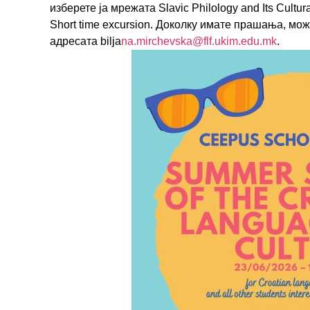
изберете ја мрежата Slavic Philology and Its Cultu
Short time excursion. Доколку имате прашања, мож
адресата biljа
na.mirchevska@flf.ukim.
edu.mk
.