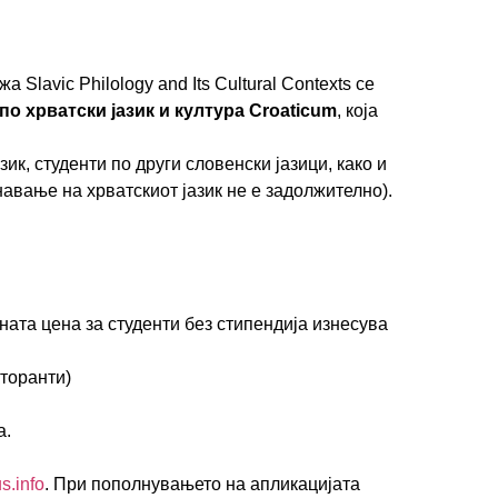
lavic Philology and Its Cultural Contexts се
по хрватски јазик и култура Croaticum
, која
ик, студенти по други словенски јазици, како и
навање на хрватскиот јазик не е задолжително).
ата цена за студенти без стипендија изнесува
кторанти)
а.
.info
. При пополнувањето на апликацијата