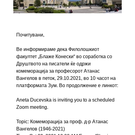
Почитувани,
Ве информираме дека Филолошкиот
факултет „Блаже Конески“ во соработка со
Друштвото на писатели ќе одржи
комеморација за професорот Атанас
Вангелов в петок, 29.10.2021, во 10 часот на
платформата Зум. Во продолжение е линкот:
Aneta Ducevska is inviting you to a scheduled
Zoom meeting.
Topic: Комеморација за проф. д-р Атанас
Вангелов (1946-2021)