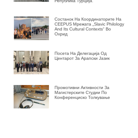
Република Турција.
Состанок На Координаторите На
CEEPUS Мрежата „Slavic Philology
And Its Cultural Contexts“ Во
Охрид
Посета На Делегација Од
Центарот За Арапски Јазик
Промотивни Активности За
Магистерските Студии По
Конференциско Толкување