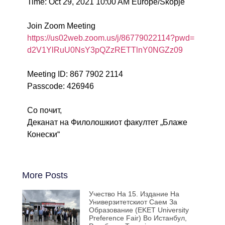
Time: Oct 29, 2021 10:00 AM Europe/Skopje
Join Zoom Meeting
https://us02web.zoom.us/j/
86779022114?pwd=
d2V1YlRuU0NsY3pQZzRETTlnY0NGZz
09
Meeting ID: 867 7902 2114
Passcode: 426946
Со почит,
Деканат на Филолошкиот факултет „Блаже
Конески“
More Posts
Учество На 15. Издание На
Универзитетскиот Саем За
Образование (EKET University
Preference Fair) Во Истанбул,