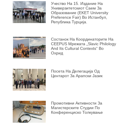
Учество На 15. Издание На
Универзитетскиот Саем За
Образование (EKET University
Preference Fair) Во Истанбул,
Република Турција.
Состанок На Координаторите На
CEEPUS Мрежата „Slavic Philology
And Its Cultural Contexts“ Во
Охрид
Посета На Делегација Од
Центарот За Арапски Јазик
Промотивни Активности За
Магистерските Студии По
Конференциско Толкување