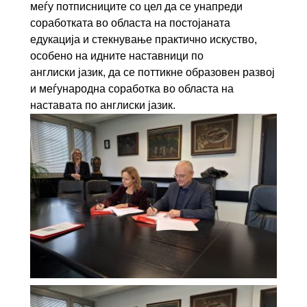
меѓу потписниците со цел да се унапреди
соработката во областа на постојаната
едукација и стекнување практично искуство,
особено на идните наставници по
англиски јазик, да се поттикне образовен развој
и меѓународна соработка во областа на
наставата по англиски јазик.