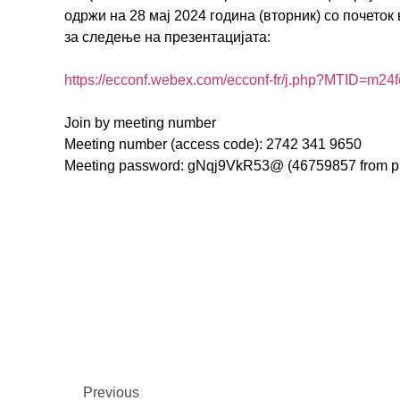
одржи на 28 мај 2024 година (вторник) со почеток 
за следење на презентацијата:
https://ecconf.webex.com/
ecconf-fr/j.php?MTID=
m24f
Join by meeting number
Meeting number (access code): 2742 341 9650
Meeting password: gNqj9VkR53@ (46759857 from p
Previous