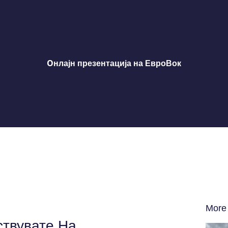
Oнлајн презентација на ЕвроВок
More
ствувате На