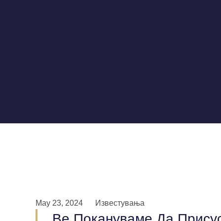
May 23, 2024
Известувања
Ве Покануваме Да Прису