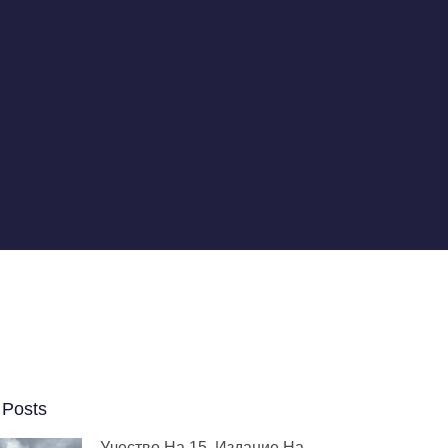
 Posts
Учество На 15. Издание На