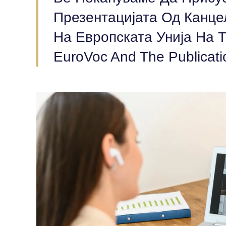
Презентацијата Од Канце
На Европската Унија На Те
EuroVoc And The Publicatio