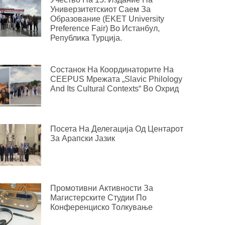
Универзитетскиот Саем За
Образование (EKET University
Preference Fair) Во Истанбул,
Република Турција.
Состанок На Координаторите На
CEEPUS Мрежата „Slavic Philology
And Its Cultural Contexts“ Во Охрид
Посета На Делегација Од Центарот
За Арапски Јазик
Промотивни Активности За
Магистерските Студии По
Конференциско Толкување