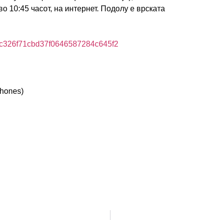
во 10:45 часот, на интернет. Подолу е врската
c326f71cbd37f0646587284c64
5f2
hones)