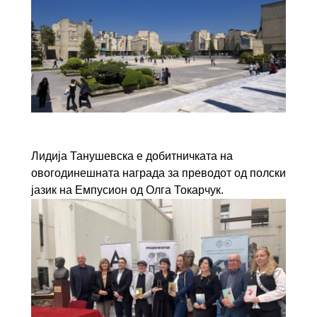
Лидија Танушевска е добитничката на
овогодинешната награда за преводот од полски
јазик на Емпусион од Олга Токарчук.