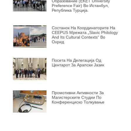
Образование (EKET University
Preference Fair) Во Истанбул,
Република Турција.
Состанок На Координаторите На
CEEPUS Мрежата „Slavic Philology
And Its Cultural Contexts“ Во
Охрид
Посета На Делегација Од
Центарот За Арапски Јазик
Промотивни Активности За
Магистерските Студии По
Конференциско Толкување