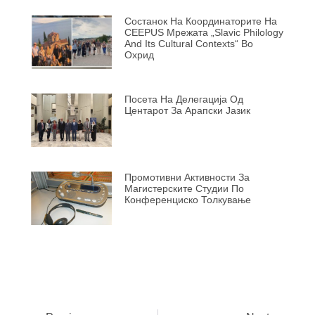
Состанок На Координаторите На
CEEPUS Мрежата „Slavic Philology
And Its Cultural Contexts“ Во
Охрид
Посета На Делегација Од
Центарот За Арапски Јазик
Промотивни Активности За
Магистерските Студии По
Конференциско Толкување