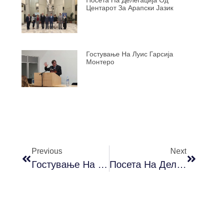
Посета На Делегација Од
Центарот За Арапски Јазик
Гостување На Луис Гарсија
Монтеро
Previous
Next
Гостување На Луис Гарсија Монтеро
Посета На Делегација Од Центарот За Арапски Јазик