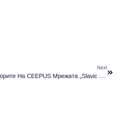
Next
Состанок На Координаторите На CEEPUS Мрежата „Slavic Philology And Its Cultural Contexts“ Во Охрид