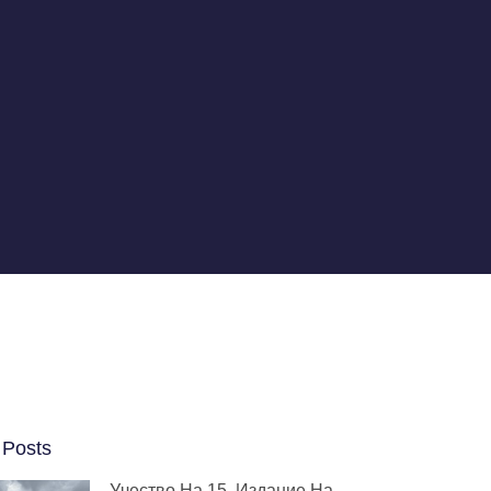
 Posts
Учество На 15. Издание На