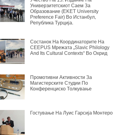
Универзитетскиот Саем За
Образование (EKET University
Preference Fair) Во Истанбул,
Република Турција.
Состанок На Координаторите На
CEEPUS Мрежата „Slavic Philology
And Its Cultural Contexts“ Во Охрид
Промотивни Активности За
Магистерските Студии По
Конференциско Толкување
Гостување На Луис Гарсија Монтеро