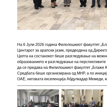
На 6 Јули 2026 година Филолошкиот факултет „Бла
Центарот за арапски јазик, предводена од Директ
Целта на состанокот беше разгледување на можно
образованието и разгледување на перспективите 
да се предава на Филилошкиот факултет „Блаже 
Средбата беше организирана од МНР, а по иници
ОАЕ, неговата екселенција Абдулкадар Мемеди, ко