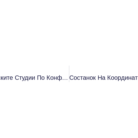
Промотивни Активности За Магистерските Студии По Конференциско Толкување