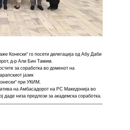
же Конески“ го посети делегација од Абу Даби
орот, д-р Али Бин Тамим.
стите за соработка во доменот на
арапскиот јазик
Конески“ при УКИМ.
јатива на Амбасадорот на РС Македонија во
ј даде низа предлози за академска соработка.