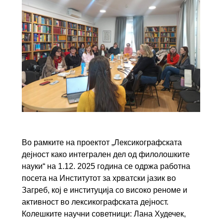
Во рамките на проектот „Лексикографската
дејност како интегрален дел од филолошките
науки“ на 1.12. 2025 година се одржа работна
посета на Институтот за хрватски јазик во
Загреб, кој е институција со високо реноме и
активност во лексикографската дејност.
Колешките научни советници: Лана Худечек,