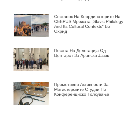
Состанок На Координаторите На
CEEPUS Мрежата „Slavic Philology
And Its Cultural Contexts“ Во
Охрид
Посета На Делегација Од
Центарот За Арапски Јазик
Промотивни Активности За
Магистерските Студии По
Конференциско Толкување