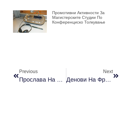
Промотивни Активности За
Магистерските Студии По
Конференциско Толкување
Previous
Next
Прослава На Кинеската Нова Година Во Организација На Филолошкиот Факултет „Блаже Конески“ И Институтот „Конфуциј“ При УКИМ
Денови На Франкофонијата