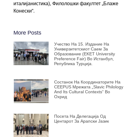
италијанистика), Филолошки факултет „Блаже
Конески“.
More Posts
Учество На 15. Издание На
Универзитетскиот Саем За
Образование (EKET University
Preference Fair) Во Истанбул,
Република Турција.
Состанок На Координаторите На
CEEPUS Мрежата „Slavic Philology
And Its Cultural Contexts“ Во
Охрид
Посета На Делегација Од
Центарот За Арапски Јазик