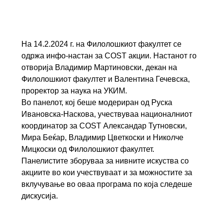
На 14.2.2024 г. на Филолошкиот факултет се
одржа инфо-настан за COST акции. Настанот го
отворија Владимир Мартиновски, декан на
Филолошкиот факултет и Валентина Гечевска,
проректор за наука на УКИМ.
Во панелот, кој беше модериран од Руска
Ивановска-Наскова, учествуваа националниот
координатор за COST Александар Тутновски,
Мира Беќар, Владимир Цветкоски и Николче
Мицкоски од Филолошкиот факултет.
Панелистите зборуваа за нивните искуства со
акциите во кои учествуваат и за можностите за
вклучување во оваа програма по која следеше
дискусија.