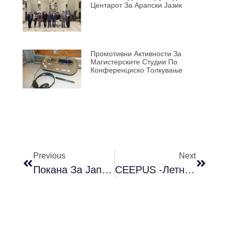
Центарот За Арапски Јазик
Промотивни Активности За
Магистерските Студии По
Конференциско Толкување
Previous
Next
Покана За Јапонска Престава На Театарот „ИТО-ГУМИ”
CEEPUS -Летна Школа