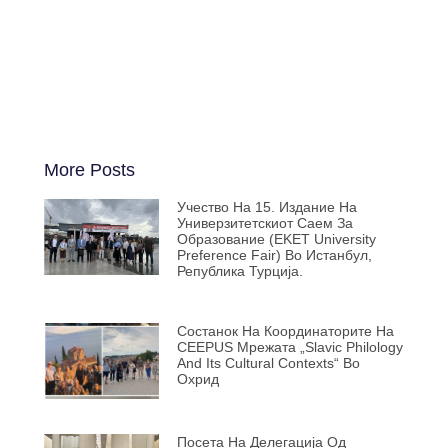
More Posts
Учество На 15. Издание На
Универзитетскиот Саем За
Образование (EKET University
Preference Fair) Во Истанбул,
Република Турција.
Состанок На Координаторите На
CEEPUS Мрежата „Slavic Philology
And Its Cultural Contexts“ Во
Охрид
Посета На Делегација Од