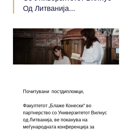
Од Литванија...
Почитувани постдипломци,
Факултетот „Блаже Конески“ во
партнерство со Универзитетот Вилнус
од Литванија, ве поканува на
меѓународната конференција за