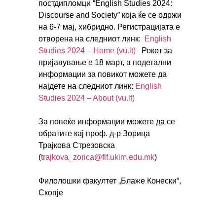
постдипломци “English Studies 2024:
Discourse and Society” која ќе се одржи
на 6-7 мај, хибридно. Регистрацијата е
отворена на следниот линк:
English
Studies 2024 – Home (vu.lt)
Рокот за
пријавување е 18 март, а подетални
информации за повикот можете да
најдете на следниот линк:
English
Studies 2024 – About (vu.lt)
За повеќе информации можете да се
обратите кај проф. д-р Зорица
Трајкова Стрезовска
(
trajkova_zorica@flf.ukim.edu.mk
)
Филолошки факултет „Блаже Конески“,
Скопје