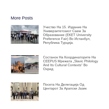
More Posts
Учество На 15. Издание На
Универзитетскиот Саем За
Образование (EKET University
Preference Fair) Во Истанбул,
Република Турција.
Состанок На Координаторите На
CEEPUS Мрежата „Slavic Philology
And Its Cultural Contexts“ Во
Охрид
Посета На Делегација Од
Центарот За Арапски Јазик